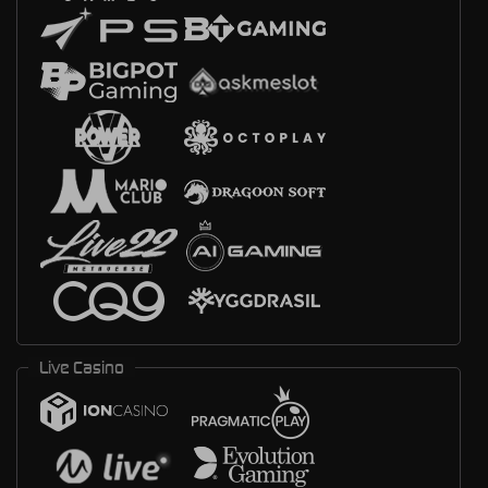
Live Casino