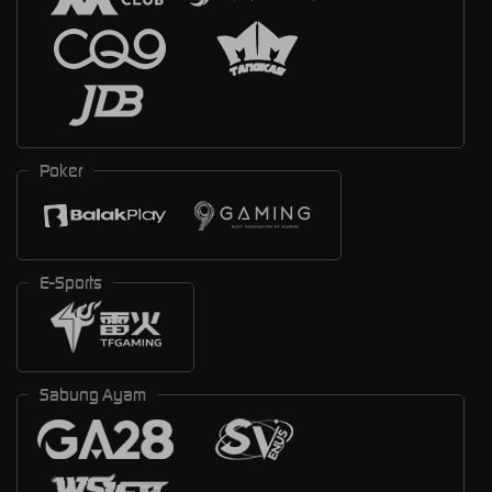
Poker
E-Sports
Sabung Ayam