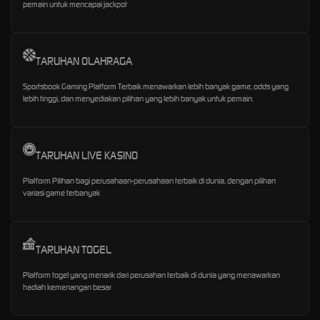
pemain untuk mencapai jackpot
TARUHAN OLAHRAGA
Sportsbook Gaming Platform Terbaik menawarkan lebih banyak game, odds yang
lebih tinggi, dan menyediakan pilihan yang lebih banyak untuk pemain.
TARUHAN LIVE KASINO
Platform Pilihan bagi perusahaan-perusahaan terbaik di dunia, dengan pilihan
variasi game terbanyak
TARUHAN TOGEL
Platform togel yang menarik dari perusahan terbaik di dunia yang menawarkan
hadiah kemenangan besar