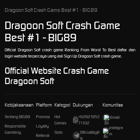
Dragoon Soft Crash Game Best #1 - BIG89
Dragoon Soft Crash Game
Best #1 - BIG89
Official
Dragoon Soft
crash game Ranking From Worst To Best daftar dan
login website terpercaya uang asli Sign Up Dragoon Soft crash game.
Official Website Crash Game
Dragoon Soft
Kebijaksanaan
Platform
Kategori
Dukungan
Komunitas
Tentang BIG89
Promosi
Hot
+62821852
Email
Games
71102
Responsible
Loyalty
instagra
Gambling
Slots
OfficialBig8
m
Referral
9