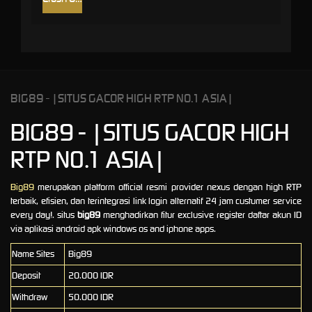
BIG89 - |SITUS GACOR HIGH RTP NO.1 ASIA|
BIG89 - |SITUS GACOR HIGH
RTP NO.1 ASIA|
Big89
merupakan platform official resmi provider nexus dengan high RTP
terbaik, efisien, dan terintegrasi link login alternatif 24 jam custumer service
every day!. situs
big89
menghadirkan fitur exclusive register daftar akun ID
via aplikasi android apk windows os and iphone apps.
Name Sites
Big89
Deposit
20.000 IDR
Withdraw
50.000 IDR