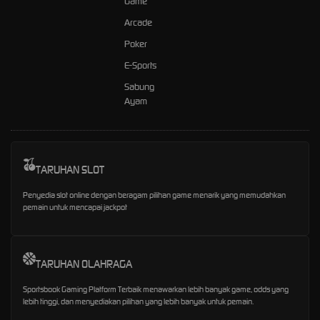
Game
Arcade
Poker
E-Sports
Sabung
Ayam
TARUHAN SLOT
Penyedia slot online dengan beragam pilihan game menarik yang memudahkan
pemain untuk mencapai jackpot
TARUHAN OLAHRAGA
Sportsbook Gaming Platform Terbaik menawarkan lebih banyak game, odds yang
lebih tinggi, dan menyediakan pilihan yang lebih banyak untuk pemain.