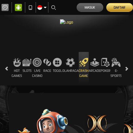
MASUK
DAFTAR
HOT
SLOTS
LIVE
RACE
TOGEL
OLAHRAGA
CRASH
ARCADE
POKER
E-
SABUN
GAMES
CASINO
GAME
SPORTS
AYAM