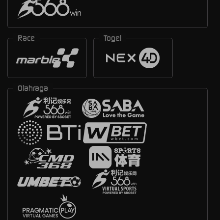
Race
Togel
Olahraga