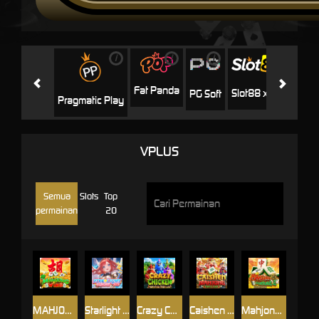
i
i
i
i
i
Facha
Fat Panda
Slot88 x PP
PG Soft
Pragmatic Play
VPLUS
Semua
Slots
Top
permainan
20
MAHJONG WINS
Starlight Princess 2000
Crazy Chicken
Caishen Mahjong: Triple Luck
Mahjong Fortune 2: Dragon Riches