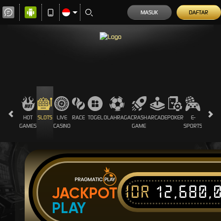
MASUK
DAFTAR
HOT
SLOTS
LIVE
RACE
TOGEL
OLAHRAGA
CRASH
ARCADE
POKER
E-
SABUN
GAMES
CASINO
GAME
SPORTS
AYAM
IDR
12,680,
JACKPOT
PLAY