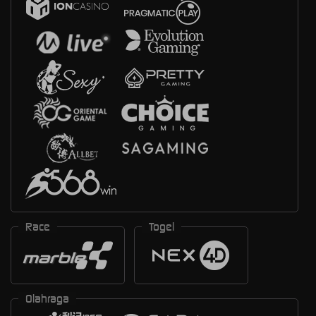
Race
Togel
Olahraga