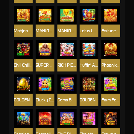
Mahjong Fortune 3
MAHJONG FORTUNE
MAHJONG BONUS
Lotus Lanterns: Dragon's Fortune
Fortune Mahjong
Chili Chili Hot
SUPER HEROINE
RICH PIGGIES
Huffin’ And Puffin’ Rising
Phoenix Link - Collection
GOLDEN DRAGON EGG
Clucky Cash
Gems Bonanza
GOLDEN FAFAFA
Farm Fortune Wheel