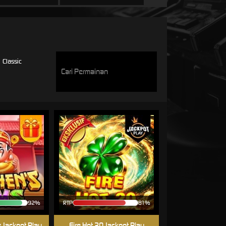
IDR
890,900.00
Sweet Bonanza Super Scatter
ar****i
IDR
809,550.00
Gates of Olympus™
Classic
ar****i
IDR
619,120.00
Gates of Olympus™
ar****i
IDR
572,400.00
Gates of Olympus™
bos****p
IDR
562,000.00
Sweet Bonanza Super Scatter
e**y
IDR
430,880.00
Bandit Megaways™
92%
RTP
81%
ar****i
IDR
407,250.00
 Jackpot Play
Fire Hot 20 Jackpot Play