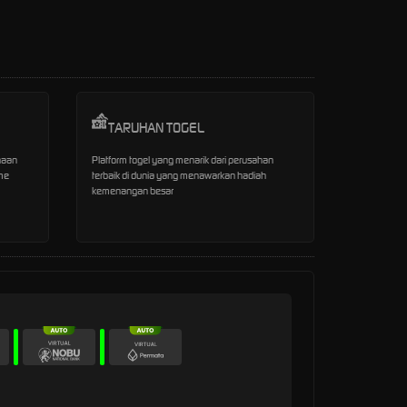
TARUHAN TOGEL
haan
Platform togel yang menarik dari perusahan
ame
terbaik di dunia yang menawarkan hadiah
kemenangan besar