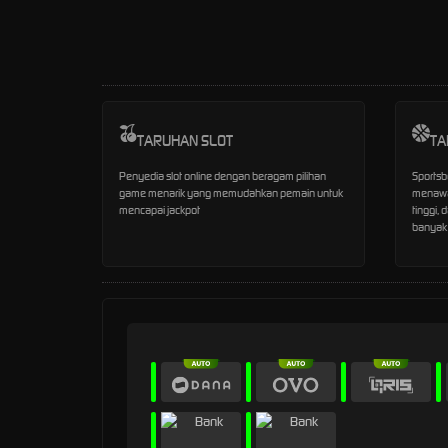
TARUHAN SLOT
TA
Penyedia slot online dengan beragam pilihan
Sportsb
game menarik yang memudahkan pemain untuk
menawar
mencapai jackpot
tinggi,
banyak 