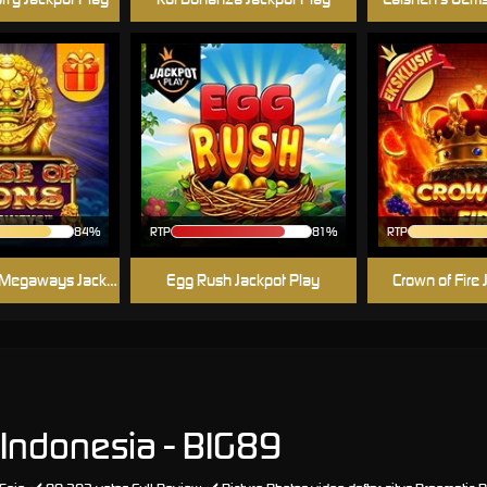
84%
RTP
81%
RTP
House of Lions Megaways Jackpot Play
Egg Rush Jackpot Play
Crown of Fire 
 Indonesia - BIG89