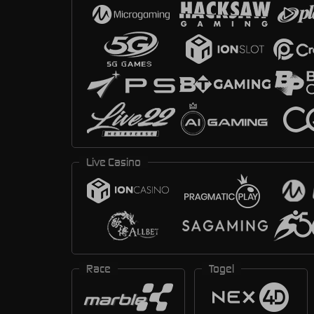
Live Casino
Race
Togel