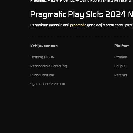
Pragmatic Play
RTP Games ✚ Demo Rupiah ✔️ Big Win Scatter Spin
Pragmatic Play Slots 2024
Permainan menarik dari
pragmatic
yang wajib anda coba yakni 
Kebijaksanaan
Platform
Tentang BIG89
Promosi
Responsible Gambling
Loyalty
Pusat Bantuan
Referral
Syarat dan Ketentuan